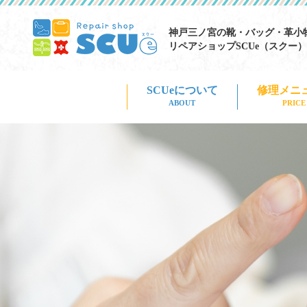
神戸三ノ宮の靴・バッグ・革小
リペアショップSCUe（スクー）
修理メニ
SCUeについて
PRICE
ABOUT